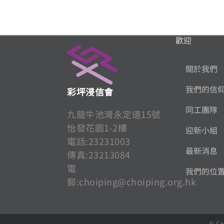
歡迎
關於我們
我們的信
彩坪浸信會
同工團隊
九龍牛池灣永定道15號
怡發花園1-2樓
迎新小組
電話:23231003
最新消息
傳真:23213084
電
我們的位
郵:
choiping@choiping.org.hk
© Co