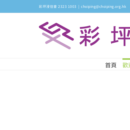
Skip
彩坪浸信會 2323 1003
|
choiping@choiping.org.hk
to
content
首頁
歡