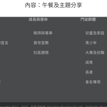
內容：午餐及主題分享
成長與使命
門徒群體
敬拜與事奉
兒童及家庭
仰宣言
普世宣教
青少年
社區關懷
大專及初職
成青
長者
置
會友專用
pyright 2012 -
2026 , 彩坪浸信會 Choi Ping Baptist Church. All Rights Rese