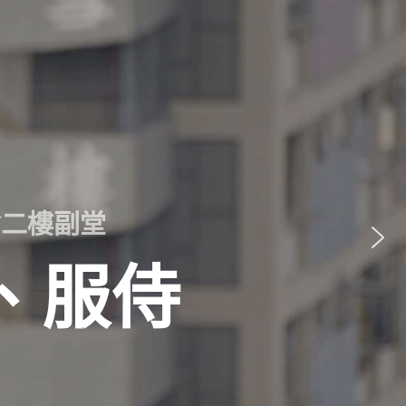
會二樓副堂
、服侍