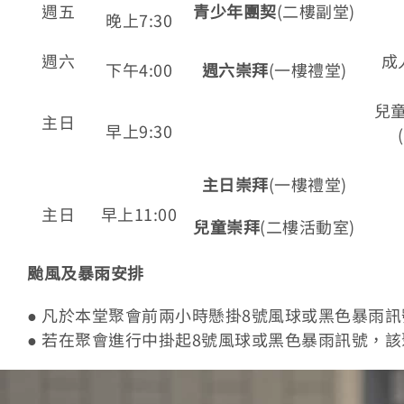
週五
青少年團契
(二樓副堂)
晚上7:30
週六
成
下午4:00
週六崇拜
(一樓禮堂)
兒童
主日
早上9:30
主日崇拜
(一樓禮堂)
主日
早上11:00
兒童崇拜
(二樓活動室)
颱風及暴雨安排
● 凡於本堂聚會前兩小時懸掛8號風球或黑色暴雨
● 若在聚會進行中掛起8號風球或黑色暴雨訊號，