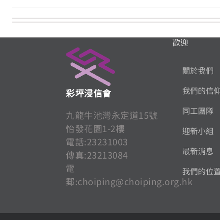
歡迎
關於我們
我們的信
彩坪浸信會
同工團隊
九龍牛池灣永定道15號
怡發花園1-2樓
迎新小組
電話:23231003
最新消息
傳真:23213084
電
我們的位
郵:
choiping@choiping.org.hk