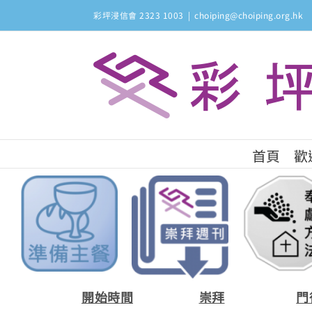
Skip
彩坪浸信會 2323 1003
|
choiping@choiping.org.hk
to
content
首頁
歡
開始時
間
崇
拜
門