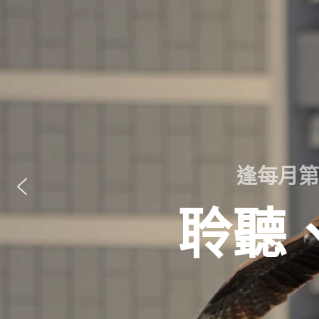
逢每月第
聆聽