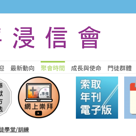
迎
最新動向
聚會時間
成長與使命
門徒群體
徒學堂
/
訓
練