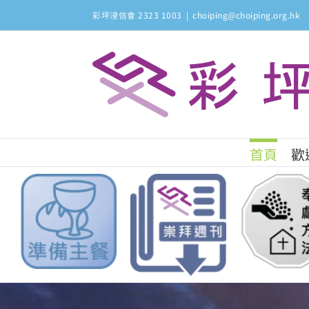
Skip
彩坪浸信會 2323 1003
|
choiping@choiping.org.hk
to
content
首頁
歡