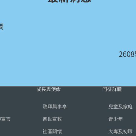
憫
26
成長與使命
門徒群體
敬拜與事奉
兒童及家庭
仰宣言
普世宣教
青少年
社區關懷
大專及初職