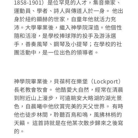
1858-1901）是位罕見的人才，集音樂家、
運動員、學者、詩人與傳道人於一身。 他出
身於紐約顯赫的世家，自童年他就活力充
沛。大學畢業後，繼入神學院深造。他個性
隨和活潑，是學校捧球隊的投手及游泳選
手，善奏風琴、鋼琴及小提琴；在學校的社
團活動中，是一位出色的領導者。
神學院畢業後，貝葆柯在樂堡（Lockport）
長老教會牧會。 他酷愛大自然，經常在清晨
到附近山上漫步，可遠眺安大略湖的湖光景
色，自晨曦中他欣賞完美的天父世界。 有時
他也徒步林間，聆聽百鳥和鳴，風拂林梢的
天籟。 這首詩就是在他某次散步歸來之後寫
的。