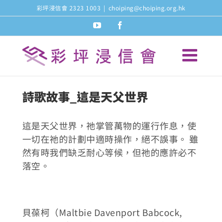
Skip
彩坪浸信會 2323 1003
|
choiping@choiping.org.hk
to
youtube
facebook
content
詩歌故事_這是天父世界
這是天父世界，祂掌管萬物的運行作息，使
一切在祂的計劃中適時操作，絕不誤事。 雖
然有時我們缺乏耐心等候，但祂的應許必不
落空。
貝葆柯（Maltbie Davenport Babcock,