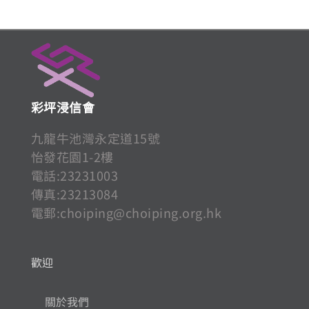
彩坪浸信會
九龍牛池灣永定道15號
怡發花園1-2樓
電話:23231003
傳真:23213084
電郵:
choiping@choiping.org.hk
歡迎
關於我們