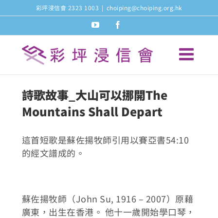
Skip
彩坪浸信會 2323 1003
|
choiping@choiping.org.hk
to
youtube
facebook
content
詩歌故事_大山可以挪開The
Mountains Shall Depart
這首短歌是蘇佐揚牧師引用以賽亞書54:10
的經文譜成的。
蘇佐揚牧師（John Su, 1916 – 2007）原藉
廣東，出生在香港。 他十一歲開始學口琴，