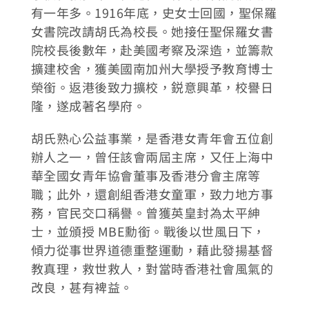
有一年多。1916年底，史女士回國，聖保羅
女書院改請胡氏為校長。她接任聖保羅女書
院校長後數年，赴美國考察及深造，並籌款
擴建校舍，獲美國南加州大學授予教育博士
榮銜。返港後致力擴校，鋭意興革，校譽日
隆，遂成著名學府。
胡氏熟心公益事業，是香港女青年會五位創
辦人之一，曾任該會兩屆主席，又任上海中
華全國女青年協會董事及香港分會主席等
職；此外，還創組香港女童軍，致力地方事
務，官民交口稱譽。曾獲英皇封為太平紳
士，並頒授 MBE勳銜。戰後以世風日下，
傾力從事世界道德重整運動，藉此發揚基督
教真理，救世救人，對當時香港社會風氣的
改良，甚有裨益。