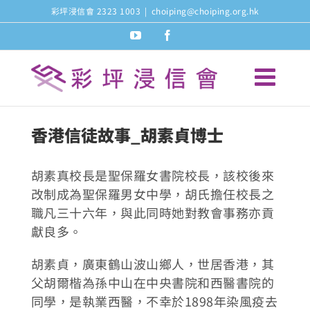
Skip
彩坪浸信會 2323 1003
|
choiping@choiping.org.hk
to
youtube
facebook
content
香港信徒故事_胡素貞博士
胡素真校長是聖保羅女書院校長，該校後來
改制成為聖保羅男女中學，胡氏擔任校長之
職凡三十六年，與此同時她對教會事務亦貢
獻良多。
胡素貞，廣東鶴山波山鄉人，世居香港，其
父胡爾楷為孫中山在中央書院和西醫書院的
同學，是執業西醫，不幸於1898年染風疫去