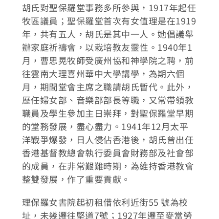
胡氏對聖保羅堂事務多所參與，1917年起任
牧區議員；聖保羅堂首次有女值理是在1919
年，共有五人，胡氏是其中一人。她倡議舉
辦家庭祈禱會，以栽培教友靈性。1940年1
月，曹思晃牧師受廣州協和神學院之聘，前
往雲南大理喜州華中大學講學，為期六個
月，期間堂會主席之職請胡氏暫代。此外，
歷任婦女部、音樂部部長等職，又常帶領教
職員及學生參加主日崇拜，對聖保羅堂早期
的堂務發展，盡心盡力。1941年12月太平
洋戰爭爆發，日人侵佔香港後，胡氏曾出任
香港基督教總會執行委員會財務部及社會部
的成員，在非常艱難時期，為維持香港教會
整雙發展，作了重要貢獻。
理保羅女書院起初租借依利近街55 號為校
址，未幾遷往堅道7號；1927年遷至麥當勞