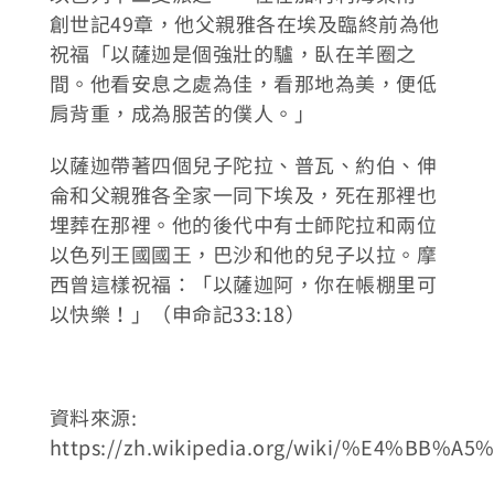
創世記49章，他父親雅各在埃及臨終前為他
祝福「以薩迦是個強壯的驢，臥在羊圈之
間。他看安息之處為佳，看那地為美，便低
肩背重，成為服苦的僕人。」
以薩迦帶著四個兒子陀拉、普瓦、約伯、伸
侖和父親雅各全家一同下埃及，死在那裡也
埋葬在那裡。他的後代中有士師陀拉和兩位
以色列王國國王，巴沙和他的兒子以拉。摩
西曾這樣祝福：「以薩迦阿，你在帳棚里可
以快樂！」（申命記33:18）
資料來源:
https://zh.wikipedia.org/wiki/%E4%BB