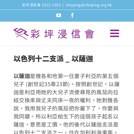
Skip
彩坪浸信會 2323 1003
|
choiping@choiping.org.hk
to
youtube
facebook
content
以色列十二支派 _ 以薩迦
以薩迦
是雅各和他第一任妻子利亞的第五個
兒子 (創世記35章23節)。按照創世記，以薩
迦是利亞用她的大兒子流便尋見的風茄向拉
結交換來與丈夫同床一夜的權利，她對雅各
說，我用我兒子的風茄把你雇下了，你要與
我同寢。所以利亞給生下的這個孩子起名以
薩迦，意思是工價。他的後代以薩迦支派是
以色列十二支派之一，住在加利利海東南。