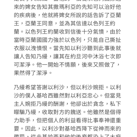
來的婢女告知其撒瑪利亞的先知可以治好他
的疾病後，他就將婢女所說的話告訴了亞蘭
王，亞蘭王同意，並為其信達以色列王約
蘭。以色列王約蘭收到信後十分氣憤，由於
當時亞蘭國國力強於以色列，只能自己撕扯
衣服以洩憤恨。當先知以利沙聽到此事後就
讓人告知乃縵，讓其在約旦河中沐浴七次即
可潔淨。他一開始不情願，後來又照做了，
果然得了潔淨。
乃縵希望答謝以利沙，但以利沙婉拒。以利
沙的僕人基哈西雖然對以利亞忠心。但當見
主人婉拒乃縵的酬謝，他卻出於貪念，私下
矇騙乃縵，收取對方的餽送。他雖然是個得
力助手，但把個人的利益看得比事奉神還重
要。因此，以利沙對基哈西降下從神而來的
懲罰，從此基哈西和他的後裔都染上了大痲