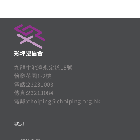
彩坪浸信會
九龍牛池灣永定道15號
怡發花園1-2樓
電話:23231003
傳真:23213084
電郵:
choiping@choiping.org.hk
歡迎