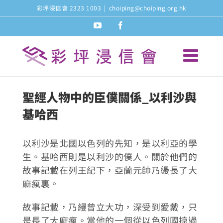
Skip
彩坪浸信會 2323 1003
|
choiping@choiping.org.hk
to
youtube
facebook
content
聖經人物中的臣僕關係_以利沙與
基哈西
以利沙是北國以色列的先知，是以利亞的學
生。基哈西則是以利沙的僕人。關於他們的
故事記載在列王紀下，亞蘭元帥乃縵長了大
麻瘋裏。
故事記載，乃縵曾立大功，深受到愛戴，只
是長了大麻瘋。當他的一個從以色列國掠過