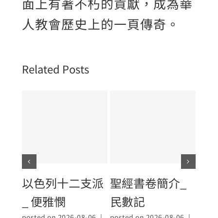
面上有著不朽的貢獻，成為華
人教會歷史上的一頁傳奇。
Related Posts
以色列十二支派
聖經書卷簡介_
聖
_ 便雅憫
民數記
_大
posted on 2026-08-06
|
posted on 2026-08-06
|
poste