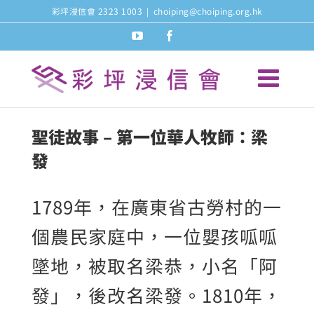
Skip
彩坪浸信會 2323 1003
|
choiping@choiping.org.hk
to
youtube
facebook
content
聖徒故事 – 第一位華人牧師：梁
發
1789年，在廣東省古勞村的一
個農民家庭中，一位嬰孩呱呱
墜地，被取名梁恭，小名「阿
發」，後改名梁發。1810年，