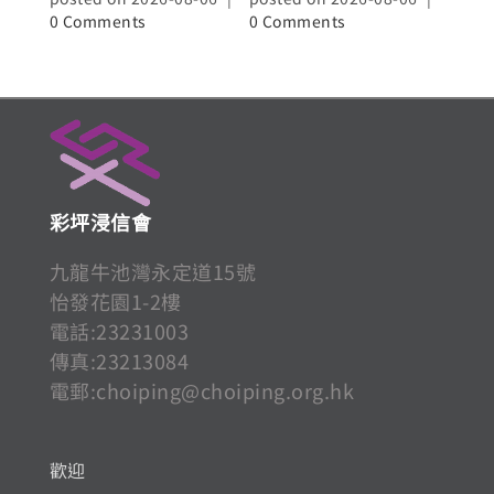
0 Comments
0 Comments
0 Co
彩坪浸信會
九龍牛池灣永定道15號
怡發花園1-2樓
電話:23231003
傳真:23213084
電郵:
choiping@choiping.org.hk
歡迎