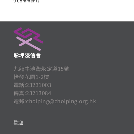
0 Comments
彩坪浸信會
九龍牛池灣永定道15號
怡發花園1-2樓
電話:23231003
傳真:23213084
電郵:
choiping@choiping.org.hk
歡迎