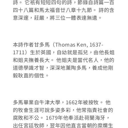
詩。 它祇有短短四句的詩，節錄自詩篇一百
四十八篇和馬太福音廿八章十九節。 詩的含
意深邃，莊嚴，將三位一體表達無遺。
本詩作者甘多馬（Thomas Ken, 1637-
1711）生於英國，自幼就是孤兒，由他長姐
和姐夫撫養長大。 他姐夫是當代名人，他的
道德學識才智，深深地薰陶多馬，養成他剛
毅耿直的個性。
多馬畢業自牛津大學，1662年被按牧。 他
的牧會生涯可說多姿多彩，他常指責社會的
腐敗和不公。 1679年他奉派赴荷蘭海牙，
出任宮廷牧師，翌年因他直言當朝的糜爛生