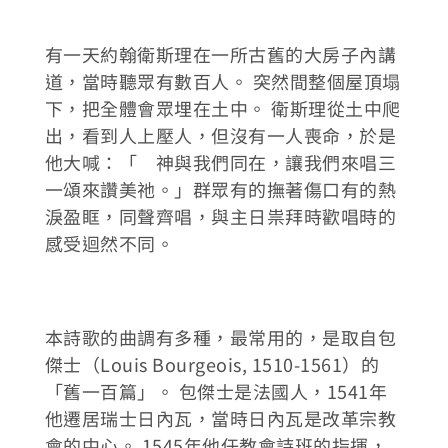
有一天約翰衛斯理在一所古舊的大房子內講
道，當時聽眾有數百人。 突然間整個屋頂塌
下，把全體會眾埋在土中。 衛斯理從土中爬
出，看到人上壓人，但沒有一人喪命，於是
他大喊：「 神與我們同在，讓我們來唱三
一頌來讚美祂。」群眾有的撫著傷口有的熱
淚盈眶，同聲齊唱，與主日祟拜時歡唱時的
感受迴然不同。
本詩歌的曲調有多種，最常用的，是取自包
傑士（Louis Bourgeois, 1510-1561）的
「舊一百篇」。 包傑士是法國人，1541年
他遷居瑞士日內瓦，當時日內瓦是改革宗教
會的中心。 1545年他任教會詩班的指揮，