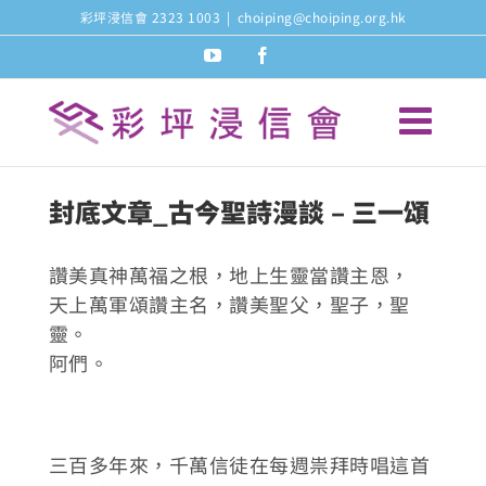
Skip
彩坪浸信會 2323 1003
|
choiping@choiping.org.hk
to
youtube
facebook
content
封底文章_古今聖詩漫談 – 三一頌
讚美真神萬福之根，地上生靈當讚主恩，
天上萬軍頌讚主名，讚美聖父，聖子，聖
靈。
阿們。
三百多年來，千萬信徒在每週祟拜時唱這首