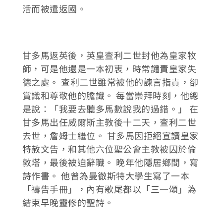
活而被遣返國。
甘多馬返英後，英皇查利二世封他為皇家牧
師，可是他還是一本初衷，時常譴責皇家失
德之處。 查利二世雖常被他的諫言指責，卻
賞識和尊敬他的膽識。 每當崇拜時刻，他總
是說：「我要去聽多馬數說我的過錯。」 在
甘多馬出任威爾斯主教後十二天，查利二世
去世，詹姆士繼位。 甘多馬因拒絕宣讀皇家
特赦文告，和其他六位聖公會主教被囚於倫
敦塔，最後被迫辭職。 晚年他隱居鄉間，寫
詩作書。 他曾為曼徹斯特大學生寫了一本
「禱告手冊」，內有歌尾都以「三一頌」為
結束早晚靈修的聖詩。