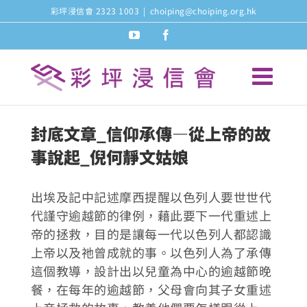
Skip
彩坪浸信會 2323 1003
|
choiping@choiping.org.hk
to
youtube
facebook
content
封底文章_信仰承傳—從上帝的故
事說起_倪何靜文姑娘
出埃及記中記述摩西提醒以色列人要世世代
代謹守逾越節的律例，藉此要下一代重述上
帝的拯救，目的是讓每一代以色列人都認識
上帝以及祂曾成就的事。以色列人為了承傳
這個教導，設計出以兒童為中心的逾越節晚
餐，在每年的逾越節，父母會向其子女重述