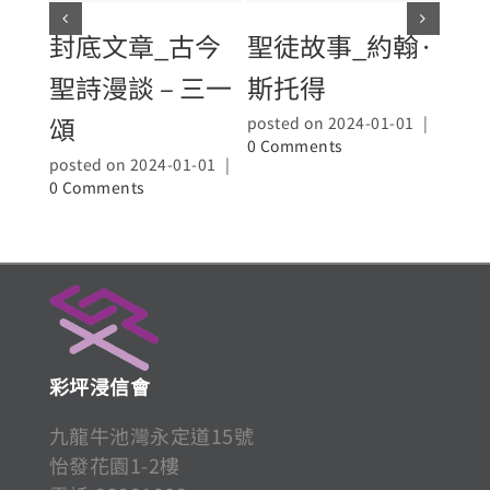
封底文章_古今
聖徒故事_約翰·
文
聖詩漫談 – 三一
斯托得
加
頌
posted on 2024-01-01
|
poste
0 Comments
0 Co
posted on 2024-01-01
|
0 Comments
彩坪浸信會
九龍牛池灣永定道15號
怡發花園1-2樓