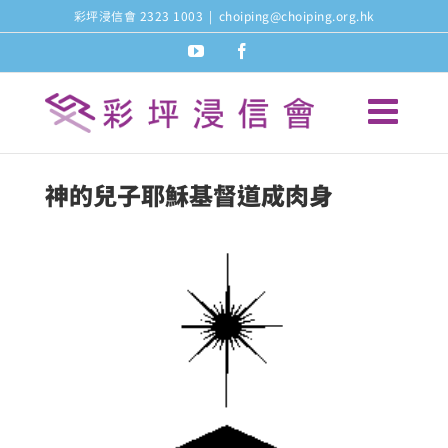
Skip
彩坪浸信會 2323 1003
|
choiping@choiping.org.hk
to
youtube
facebook
content
神的兒子耶穌基督道成肉身
View
Larger
Image