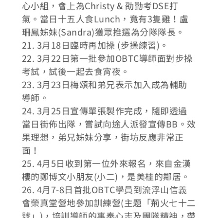
心小組，會上為Christy & 劭勤考DSE打
氣。當日十五人食Lunch，竟有3隻雞！盧
珊鳳姊妹(Sandra)獲眾推選為分隊隊長。
21. 3月18日臨時再加操 (步操練習)。
22. 3月22日第一批參加OBTC導師面對步操
考試，試後一起去食宵夜。
23. 3月23日梅頌和弟兄表示加入成為輔助
導師。
24. 3月25日宣傳單張製作完成，隨即透過
當日街佈出隊，嘗試向途人派發宣傳BB。效
果理想，弟兄姊妹分享，街坊反應非常正
面！
25. 4月5日收到第一位外來報名，來自金漢
樓的鄭博文小朋友(小二)，是美桂的鄰居。
26. 4月7-8日首批OBTC學員到流浮山信義
會榮真堂營地參加訓練營(主題「荊火七十二
號」)，培訓導師的事奉心志及團隊精神，帶