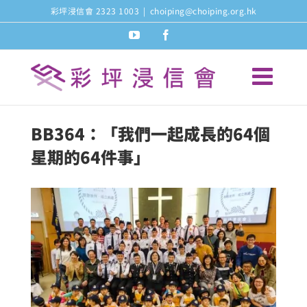
Skip
彩坪浸信會 2323 1003
|
choiping@choiping.org.hk
to
youtube
facebook
content
BB364：「我們一起成長的64個
星期的64件事」
View
Larger
Image