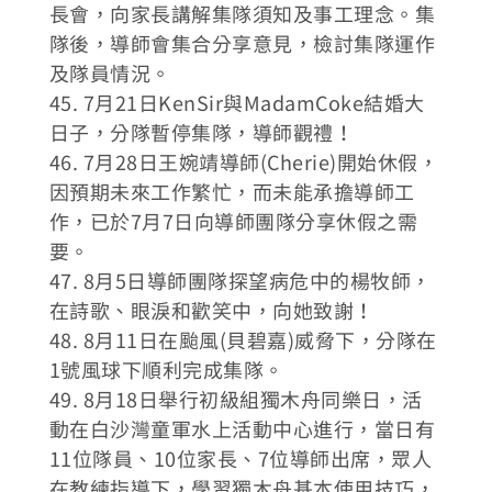
長會，向家長講解集隊須知及事工理念。集
隊後，導師會集合分享意見，檢討集隊運作
及隊員情況。
45. 7月21日KenSir與MadamCoke結婚大
日子，分隊暫停集隊，導師觀禮！
46. 7月28日王婉靖導師(Cherie)開始休假，
因預期未來工作繁忙，而未能承擔導師工
作，已於7月7日向導師團隊分享休假之需
要。
47. 8月5日導師團隊探望病危中的楊牧師，
在詩歌、眼淚和歡笑中，向她致謝！
48. 8月11日在颱風(貝碧嘉)威脅下，分隊在
1號風球下順利完成集隊。
49. 8月18日舉行初級組獨木舟同樂日，活
動在白沙灣童軍水上活動中心進行，當日有
11位隊員、10位家長、7位導師出席，眾人
在教練指導下，學習獨木舟基本使用技巧，