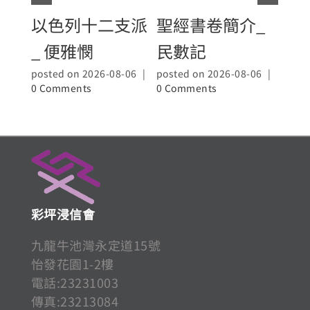
以色列十二支派
聖經書卷簡介_
聖
_ 便雅憫
民數記
_大
posted on 2026-08-06
|
posted on 2026-08-06
|
poste
0 Comments
0 Comments
0 Co
彩坪浸信會
九龍牛池灣永定道15號
怡發花園1-2樓
電話:23231003
傳真:23213084