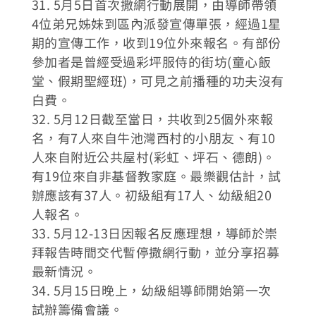
31. 5月5日首次撒網行動展開，由導師帶領
4位弟兄姊妹到區內派發宣傳單張，經過1星
期的宣傳工作，收到19位外來報名。有部份
參加者是曾經受過彩坪服侍的街坊(童心飯
堂、假期聖經班)，可見之前播種的功夫沒有
白費。
32. 5月12日截至當日，共收到25個外來報
名，有7人來自牛池灣西村的小朋友、有10
人來自附近公共屋村(彩虹、坪石、德朗)。
有19位來自非基督教家庭。最樂觀估計，試
辦應該有37人。初級組有17人、幼級組20
人報名。
33. 5月12-13日因報名反應理想，導師於崇
拜報告時間交代暫停撒網行動，並分享招募
最新情況。
34. 5月15日晚上，幼級組導師開始第一次
試辦籌備會議。