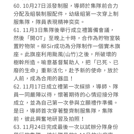
60. 10月27日派發制服，導師於集隊前合力
分配及組裝制服配件，幼級組第一次穿上制
服集隊，隊員表現精神奕奕。
61. 11月3日集隊後舉行成立禮籌備會議，
然後「開OT」至晚上十時，合作為貯物室裝
置貯物架。柳Sir成功為分隊制作一個實木旗
座。此旗座利用颱風(山竹)之後，所破壞的
樹幹所造。喻意基督幫助人，把「已死、已
廢的生命」重新活化，赴予新的使命，放於
人前，成為合用的器皿！
62. 11月17日成立禮第一次綵排，導師、隊
員一同嚴陣以待，懷著期待的心情迎接分隊
成立，並為自己第一次參與立願禮作準備。
是日，導師首次穿著整齊制服集隊，集隊
前，彼此興奮地研習及拍照！
63. 11月24日完成最後一次以試辦分隊身份